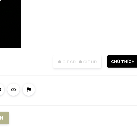
CHÚ THÍCH
● GIF SD
● GIF HD
WN