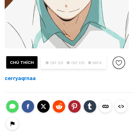
CHÚ THÍCH
● GIF SD
● GIF HD
● MP4
cerryaqrnaa