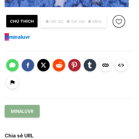
CHÚ THÍCH
● GIF SD
● GIF HD
● MP4
M
minaluvr
MINALUVR
Chia sẻ URL