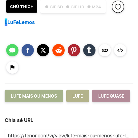
CHÚ THÍCH
● GIF SD
● GIF HD
● MP4
L
LuFeLemos
LUFE MAIS OU MENOS
LUFE
LUFE QUASE
Chia sẻ URL