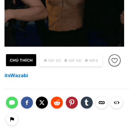
CHÚ THÍCH
● GIF SD
● GIF HD
● MP4
itsWazabi