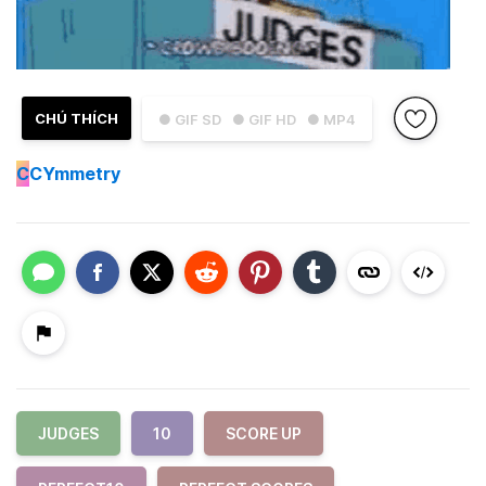
CHÚ THÍCH
● GIF SD
● GIF HD
● MP4
C
CYmmetry
JUDGES
10
SCORE UP