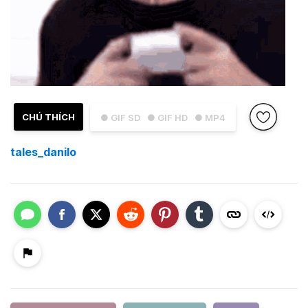
CHÚ THÍCH
● GIF SD
● GIF HD
● MP4
tales_danilo