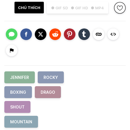
CHÚ THÍCH
● GIF SD
● GIF HD
● MP4
JENNIFER
ROCKY
BOXING
DRAGO
SHOUT
MOUNTAIN