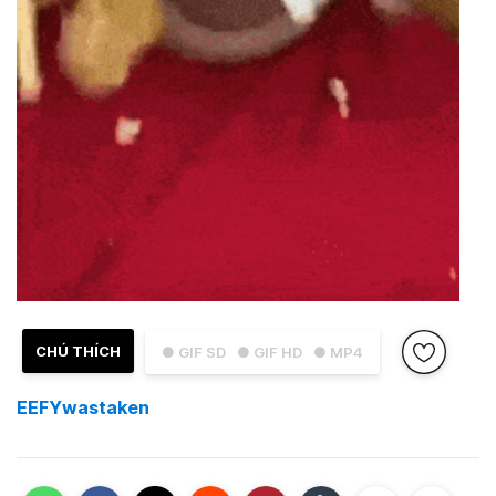
CHÚ THÍCH
● GIF SD
● GIF HD
● MP4
EEFYwastaken