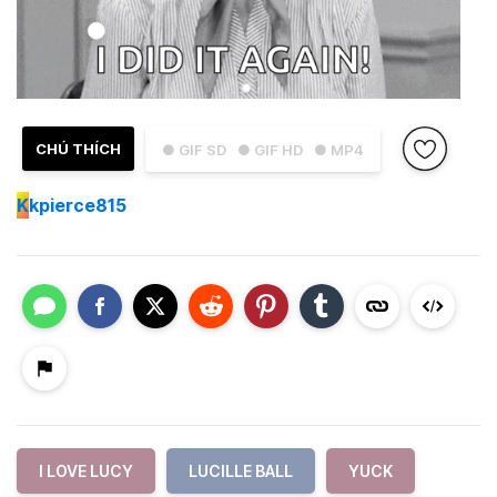
CHÚ THÍCH
● GIF SD
● GIF HD
● MP4
K
kpierce815
I LOVE LUCY
LUCILLE BALL
YUCK