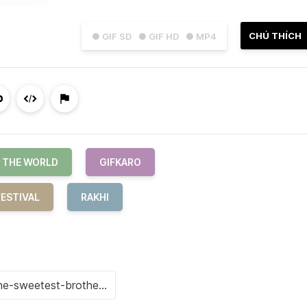
CHÚ THÍCH
● GIF SD
● GIF HD
● MP4
N THE WORLD
GIFKARO
FESTIVAL
RAKHI