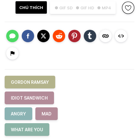
CHÚ THÍCH
● GIF SD
● GIF HD
● MP4
GORDON RAMSAY
IDIOT SANDWICH
ANGRY
MAD
WHAT ARE YOU