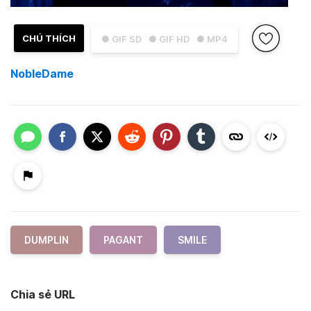
CHÚ THÍCH
● GIF SD
● GIF HD
● MP4
NobleDame
DUMPLIN
PAGANT
SMILE
Chia sẻ URL