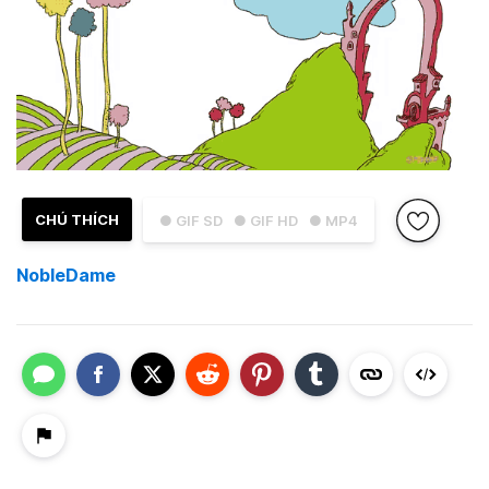
CHÚ THÍCH
● GIF SD
● GIF HD
● MP4
NobleDame