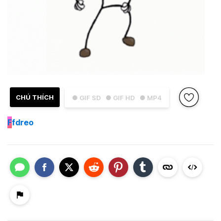
CHÚ THÍCH
● GIF SD
● GIF HD
● MP4
F
fdreo