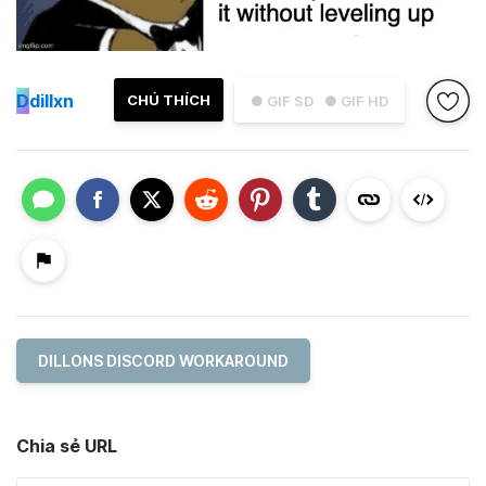
D
dillxn
CHÚ THÍCH
● GIF SD
● GIF HD
DILLONS DISCORD WORKAROUND
Chia sẻ URL