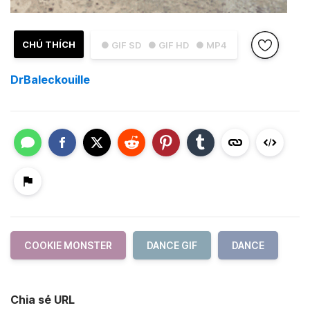
CHÚ THÍCH
● GIF SD
● GIF HD
● MP4
DrBaleckouille
COOKIE MONSTER
DANCE GIF
DANCE
Chia sẻ URL