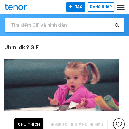
TẠO
ĐĂNG NHẬP
Uhm Idk ? GIF
CHÚ THÍCH
● GIF SD
● GIF HD
● MP4