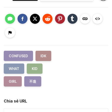
CONFUSED
IDK
WHAT
KID
GIRL
不造
Chia sẻ URL