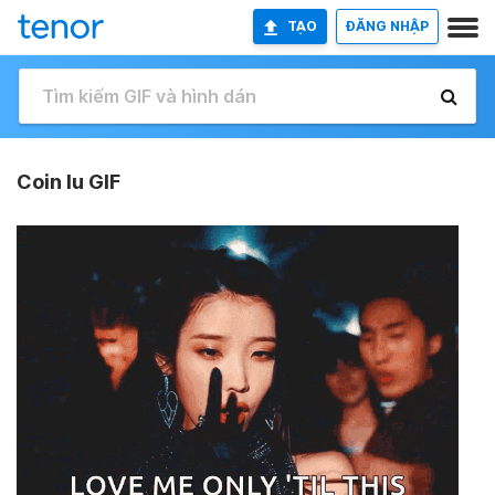
TẠO
ĐĂNG NHẬP
Coin Iu GIF