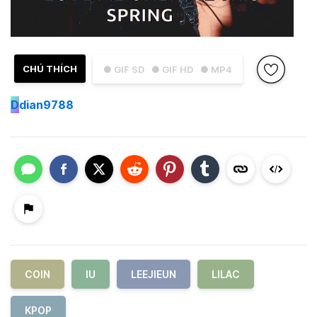
CHÚ THÍCH
● GIF SD
● GIF HD
● MP4
D
dian9788
COIN
IU
LEEJIEUN
LILAC
KPOP