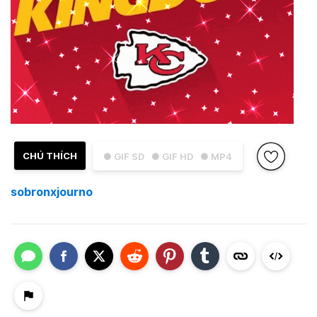
CHÚ THÍCH
● GIF SD
● GIF HD
● MP4
sobronxjourno