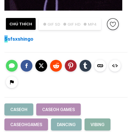
CHÚ THÍCH
● GIF SD
● GIF HD
● MP4
S
sfsxshingo
CASEOH
CASEOH GAMES
CASEOHGAMES
DANCING
VIBING