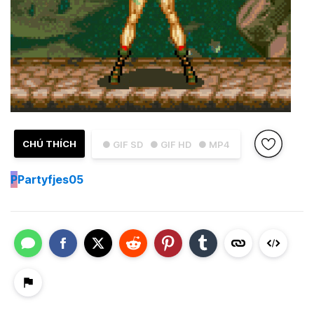
CHÚ THÍCH
● GIF SD
● GIF HD
● MP4
P
Partyfjes05