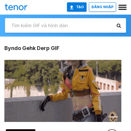
TẠO
ĐĂNG NHẬP
Byndo Gehk Derp GIF