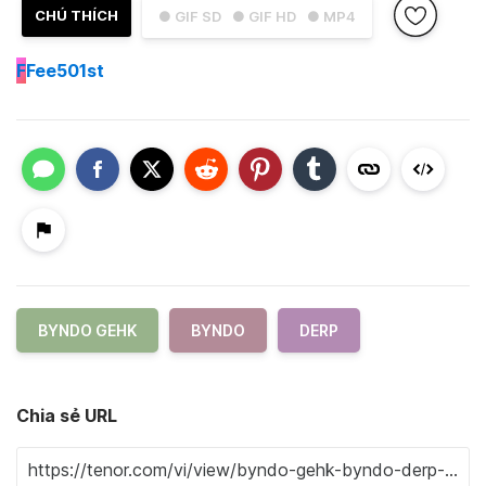
CHÚ THÍCH
● GIF SD
● GIF HD
● MP4
F
Fee501st
BYNDO GEHK
BYNDO
DERP
Chia sẻ URL