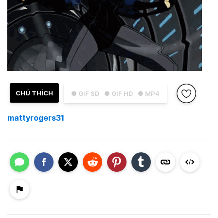
CHÚ THÍCH
● GIF SD
● GIF HD
● MP4
mattyrogers31