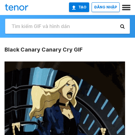
TẠO
ĐĂNG NHẬP
Black Canary Canary Cry GIF