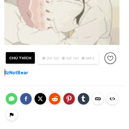
CHÚ THÍCH
● GIF SD
● GIF HD
● MP4
I
IzNotBear