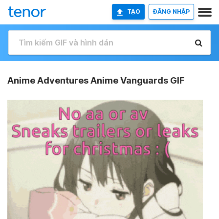
TẠO
ĐĂNG NHẬP
Anime Adventures Anime Vanguards GIF