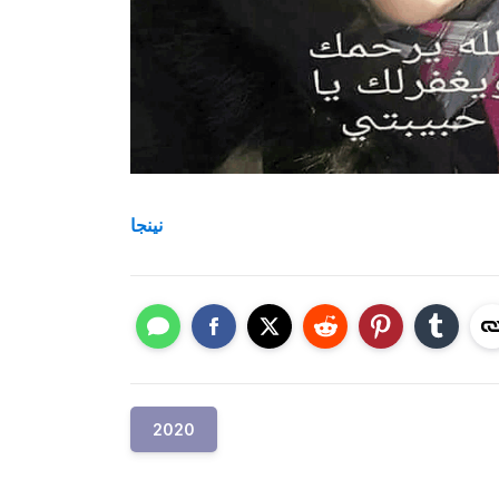
نينجا
2020