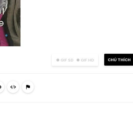
CHÚ THÍCH
● GIF SD
● GIF HD