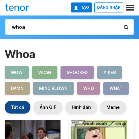
TẠO
ĐĂNG NHẬP
Whoa
WOW
WOAH
SHOCKED
YIKES
DAMN
MIND BLOWN
WHO
WHAT
Tất cả
Ảnh GIF
Hình dán
Meme