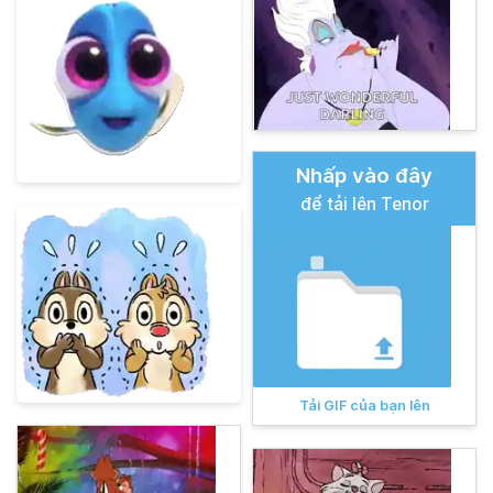
Nhấp vào đây
để tải lên Tenor
Tải GIF của bạn lên