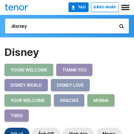
TẠO
ĐĂNG NHẬP
Disney
YOURE WELCOME
THANK YOU
DISNEY WORLD
DISNEY LOVE
YOUR WELCOME
GRACIAS
MOANA
TIRED
Tất cả
Ảnh GIF
Hình dán
Meme