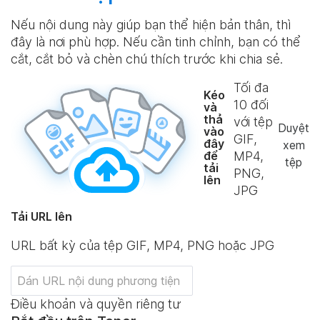
Nếu nội dung này giúp bạn thể hiện bản thân, thì
đây là nơi phù hợp. Nếu cần tinh chỉnh, bạn có thể
cắt, cắt bỏ và chèn chú thích trước khi chia sẻ.
Tối đa
Kéo
10
đối
và
thả
với tệp
Duyệt
vào
GIF,
đây
xem
để
MP4,
tệp
tải
PNG,
lên
JPG
Tải URL lên
URL bất kỳ của tệp GIF, MP4, PNG hoặc JPG
Điều khoản và quyền riêng tư