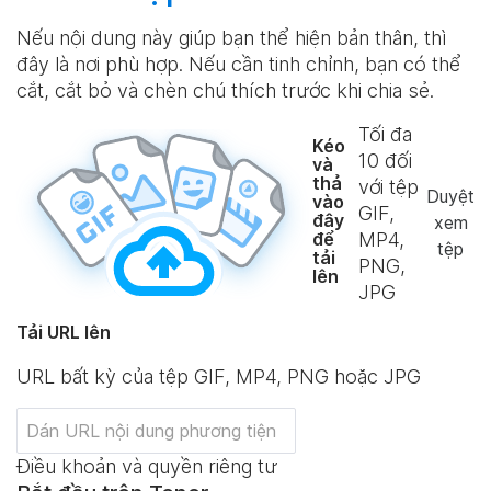
Nếu nội dung này giúp bạn thể hiện bản thân, thì
đây là nơi phù hợp. Nếu cần tinh chỉnh, bạn có thể
cắt, cắt bỏ và chèn chú thích trước khi chia sẻ.
Tối đa
Kéo
10
đối
và
thả
với tệp
Duyệt
vào
GIF,
đây
xem
để
MP4,
tệp
tải
PNG,
lên
JPG
Tải URL lên
URL bất kỳ của tệp GIF, MP4, PNG hoặc JPG
Điều khoản và quyền riêng tư