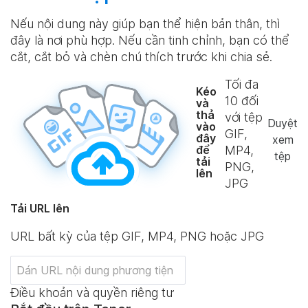
Nếu nội dung này giúp bạn thể hiện bản thân, thì
đây là nơi phù hợp. Nếu cần tinh chỉnh, bạn có thể
cắt, cắt bỏ và chèn chú thích trước khi chia sẻ.
Tối đa
Kéo
10
đối
và
thả
với tệp
Duyệt
vào
GIF,
đây
xem
để
MP4,
tệp
tải
PNG,
lên
JPG
Tải URL lên
URL bất kỳ của tệp GIF, MP4, PNG hoặc JPG
Điều khoản và quyền riêng tư