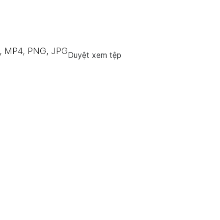
F, MP4, PNG, JPG
Duyệt xem tệp