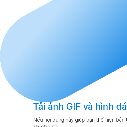
Tải
ảnh GIF và hình dá
Nếu nội dung này giúp bạn thể hiện bản t
khi chia sẻ.