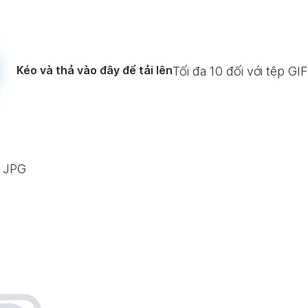
Kéo và thả vào đây để tải lên
Tối đa
10
đối với tệp GI
c JPG