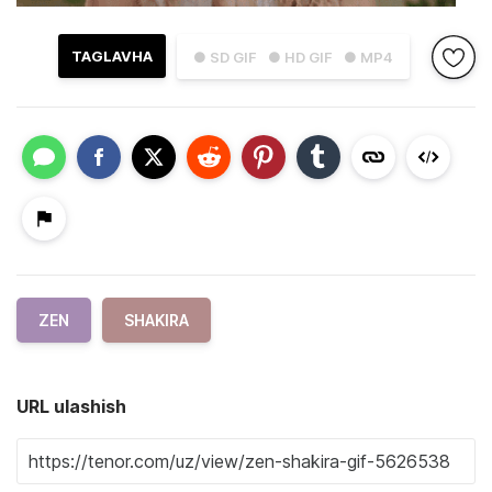
TAGLAVHA
● SD GIF
● HD GIF
● MP4
ZEN
SHAKIRA
URL ulashish