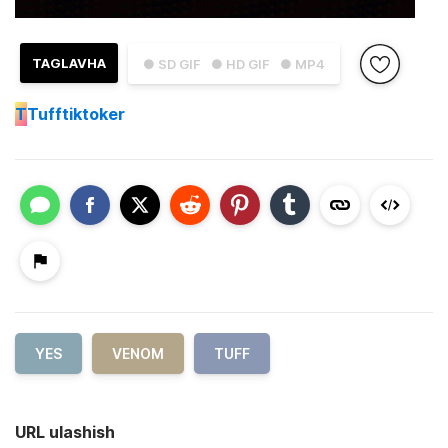
TAGLAVHA
● SD GIF
● HD GIF
● MP4
T
Tufftiktoker
YES
VENOM
TUFF
URL ulashish