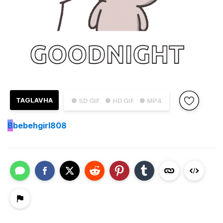
TAGLAVHA
● SD GIF
● HD GIF
● MP4
B
bebehgirl808