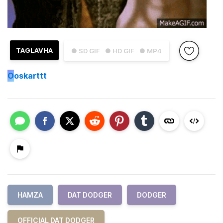
TAGLAVHA
● SD GIF
● HD GIF
● MP4
O
oskarttt
HAMZA
DAT DODGER
DODGER
OFFICIAL DAT DODGER