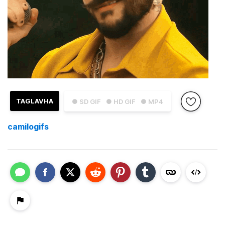
TAGLAVHA
● SD GIF
● HD GIF
● MP4
camilogifs