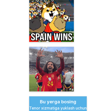
Bu yerga bosing
Tenor xizmatiga yuklash uchun