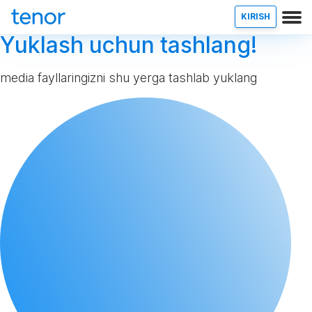
KIRISH
Yuklash uchun tashlang!
media fayllaringizni shu yerga tashlab yuklang