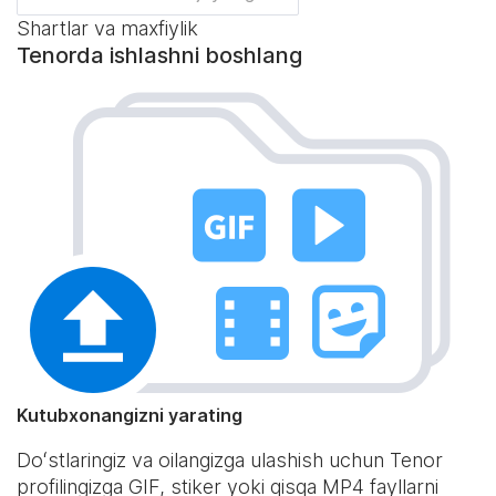
Shartlar va maxfiylik
Tenorda ishlashni boshlang
Kutubxonangizni yarating
Doʻstlaringiz va oilangizga ulashish uchun Tenor
profilingizga GIF, stiker yoki qisqa MP4 fayllarni