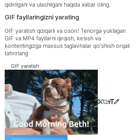
qidirilgani va ulashilgani haqida xabar oling.
GIF fayllaringizni yarating
GIF yaratish qiziqarli va oson! Tenorga yuklagan
GIF va MP4 fayllarni qirqish, kesish va
kontentingizga maxsus taglavhalar qoʻshish orqali
tahrirlang
GIF yaratish