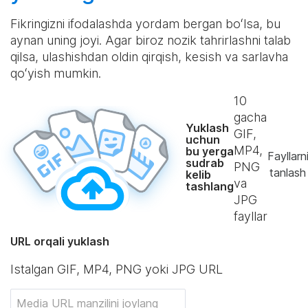
Fikringizni ifodalashda yordam bergan boʻlsa, bu
aynan uning joyi. Agar biroz nozik tahrirlashni talab
qilsa, ulashishdan oldin qirqish, kesish va sarlavha
qoʻyish mumkin.
10
gacha
Yuklash
GIF,
uchun
MP4,
bu yerga
Fayllarn
sudrab
PNG
tanlash
kelib
va
tashlang
JPG
fayllar
URL orqali yuklash
Istalgan GIF, MP4, PNG yoki JPG URL