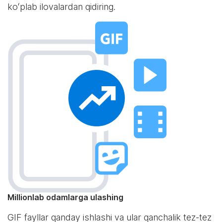
koʻplab ilovalardan qidiring.
Millionlab odamlarga ulashing
GIF fayllar qanday ishlashi va ular qanchalik tez-tez