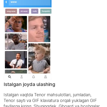
Istalgan joyda ulashing
Istalgan vaqtda Tenor mahsulotlari, jumladan,
Tenor sayti va
GIF klaviatura
orqali yuklagan GIF
fayllarga kiring. Shuningdek, Gboard va boshqalar