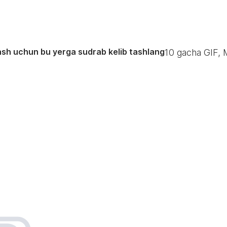
ash uchun bu yerga sudrab kelib tashlang
10
gacha GIF, 