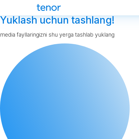
Yuklash uchun tashlang!
media fayllaringizni shu yerga tashlab yuklang