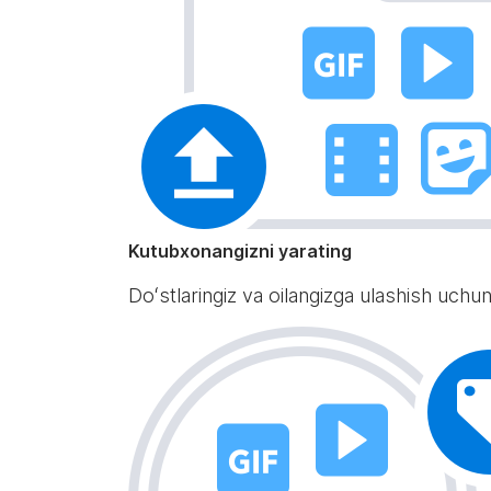
Kutubxonangizni yarating
Doʻstlaringiz va oilangizga ulashish uchun