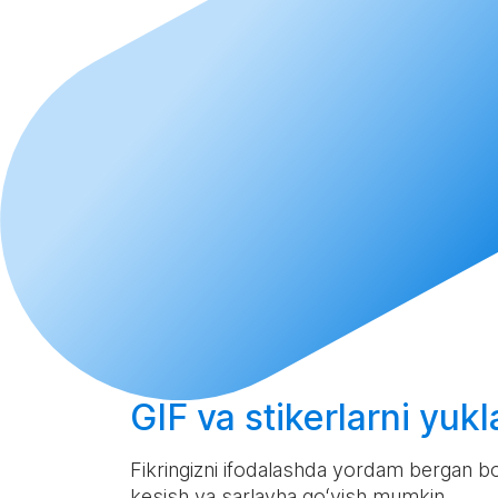
GIF va stikerlarni yuk
Fikringizni ifodalashda yordam bergan boʻl
kesish va sarlavha qoʻyish mumkin.