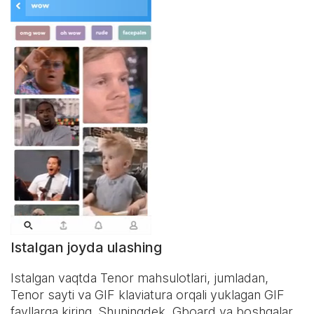
Istalgan joyda ulashing
Istalgan vaqtda Tenor mahsulotlari, jumladan,
Tenor sayti va
GIF klaviatura
orqali yuklagan GIF
fayllarga kiring. Shuningdek, Gboard va boshqalar