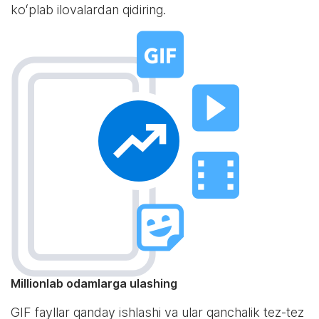
koʻplab ilovalardan qidiring.
Millionlab odamlarga ulashing
GIF fayllar qanday ishlashi va ular qanchalik tez-tez