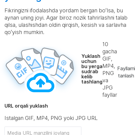
Fikringizni ifodalashda yordam bergan boʻlsa, bu
aynan uning joyi. Agar biroz nozik tahrirlashni talab
qilsa, ulashishdan oldin qirqish, kesish va sarlavha
qoʻyish mumkin.
10
gacha
Yuklash
GIF,
uchun
MP4,
bu yerga
Fayllarn
sudrab
PNG
tanlash
kelib
va
tashlang
JPG
fayllar
URL orqali yuklash
Istalgan GIF, MP4, PNG yoki JPG URL