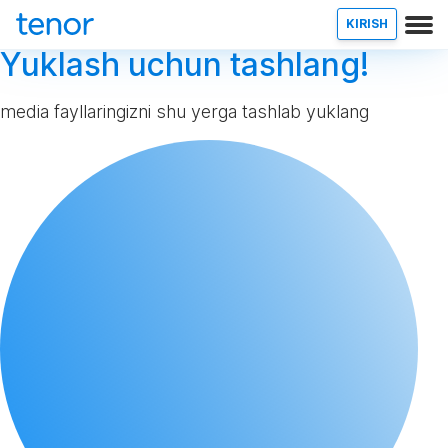
KIRISH
Yuklash uchun tashlang!
media fayllaringizni shu yerga tashlab yuklang