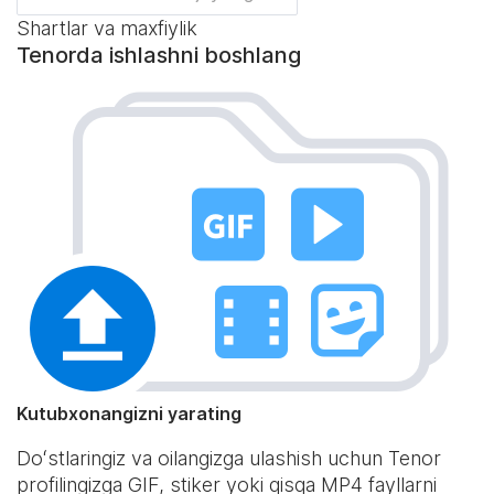
Shartlar va maxfiylik
Tenorda ishlashni boshlang
Kutubxonangizni yarating
Doʻstlaringiz va oilangizga ulashish uchun Tenor
profilingizga GIF, stiker yoki qisqa MP4 fayllarni