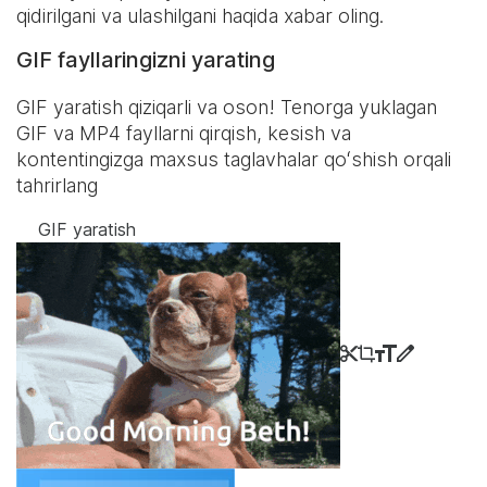
qidirilgani va ulashilgani haqida xabar oling.
GIF fayllaringizni yarating
GIF yaratish qiziqarli va oson! Tenorga yuklagan
GIF va MP4 fayllarni qirqish, kesish va
kontentingizga maxsus taglavhalar qoʻshish orqali
tahrirlang
GIF yaratish