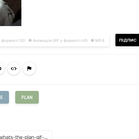
ПІДПИС
у форматі SD
● Анімація GIF у форматі HD
● MP4
E
PLAN