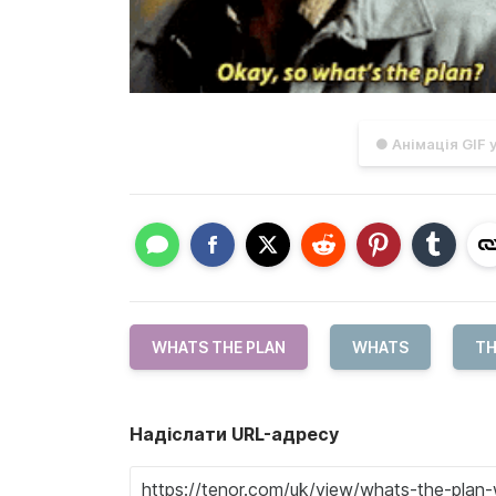
● Анімація GIF 
WHATS THE PLAN
WHATS
TH
Надіслати URL-адресу