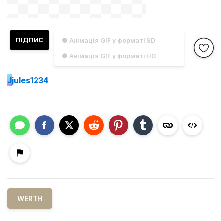
ПІДПИС
● Анімація GIF у форматі SD
● Анімація GIF у форматі HD
J
jules1234
WERTH