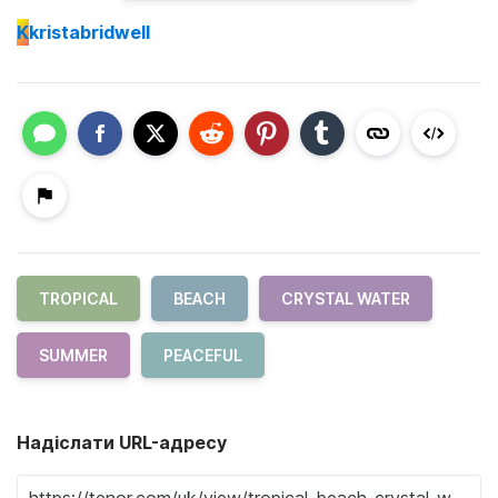
K
kristabridwell
TROPICAL
BEACH
CRYSTAL WATER
SUMMER
PEACEFUL
Надіслати URL-адресу