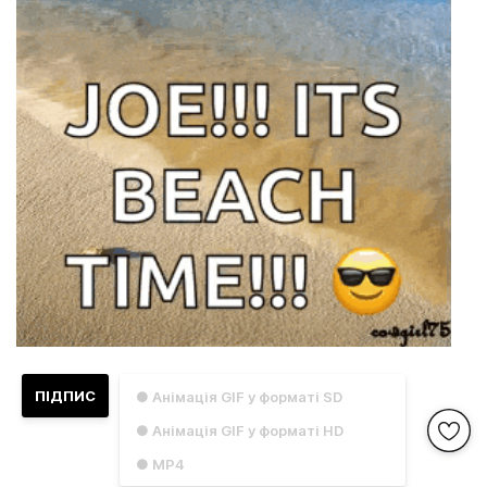
ПІДПИС
● Анімація GIF у форматі SD
● Анімація GIF у форматі HD
● MP4