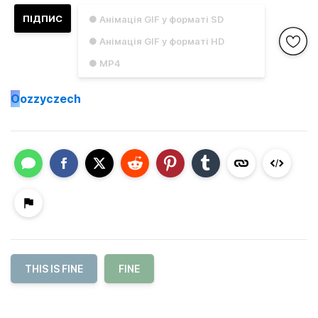
ПІДПИС
● Анімація GIF у форматі SD
● Анімація GIF у форматі HD
● MP4
O
ozzyczech
THIS IS FINE
FINE