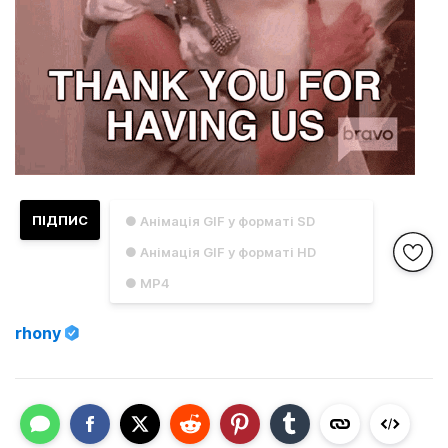
ПІДПИС
● Анімація GIF у форматі SD
● Анімація GIF у форматі HD
● MP4
rhony