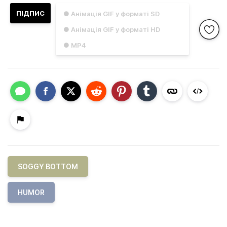
ПІДПИС
● Анімація GIF у форматі SD
● Анімація GIF у форматі HD
● MP4
SOGGY BOTTOM
HUMOR