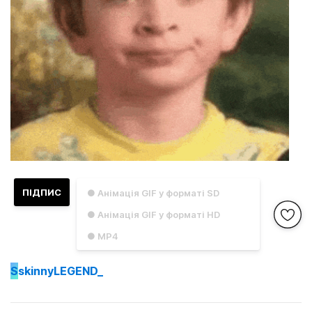
ПІДПИС
● Анімація GIF у форматі SD
● Анімація GIF у форматі HD
● MP4
S
skinnyLEGEND_