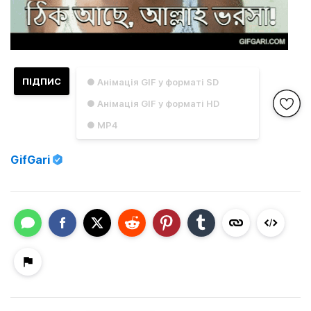
ПІДПИС
● Анімація GIF у форматі SD
● Анімація GIF у форматі HD
● MP4
GifGari