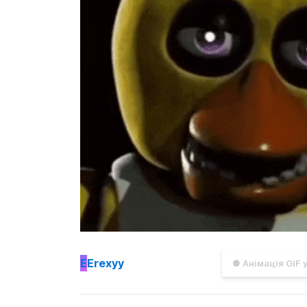
E
Erexyy
● Анімація GIF 