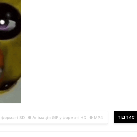
ПІДПИС
у форматі SD
● Анімація GIF у форматі HD
● MP4